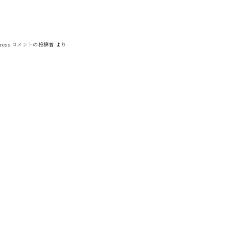
Press コメントの投稿者
より