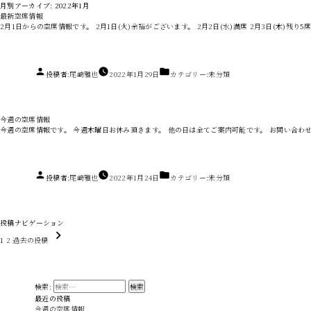
月別アーカイブ:
2022年1月
最新空席情報
2月1日からの空席情報です。 2月1日(火)余裕がございます。 2月2日(水)満席 2月3日(木)残り5席
投稿者:
尾崎雅也
2022年1月29日
カテゴリー:
未分類
今週の空席情報
今週の空席情報です。 今週木曜日お休み頂きます。 他の日は全てご案内可能です。 お問い合わ
投稿者:
尾崎雅也
2022年1月24日
カテゴリー:
未分類
投稿ナビゲーション
1
2
過去の投稿
検索:
最近の投稿
今週の空席情報