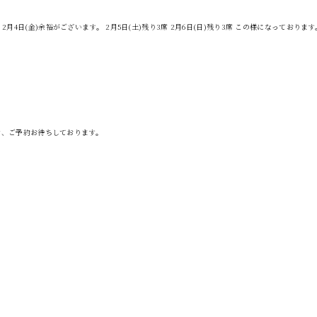
 2月4日(金)余裕がございます。 2月5日(土)残り3席 2月6日(日)残り3席 この様になっております。
せ、ご予約お待ちしております。