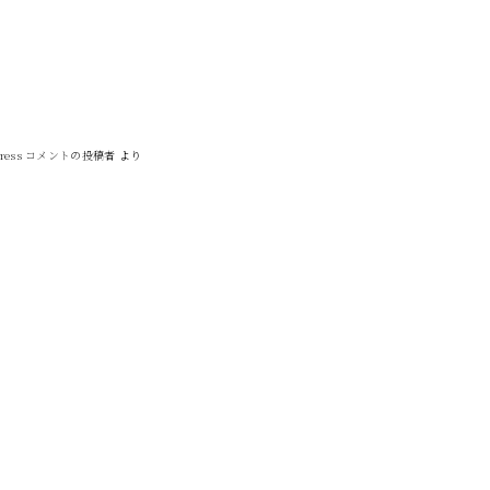
Press コメントの投稿者
より