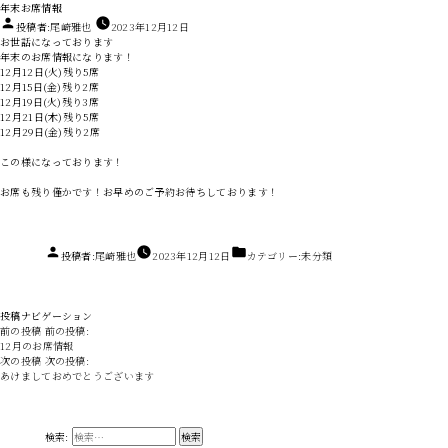
年末お席情報
投稿者:
尾崎雅也
2023年12月12日
お世話になっております
年末のお席情報になります！
12月12日(火)残り5席
12月15日(金)残り2席
12月19日(火)残り3席
12月21日(木)残り5席
12月29日(金)残り2席
この様になっております！
お席も残り僅かです！お早めのご予約お待ちしております！
投稿者:
尾崎雅也
2023年12月12日
カテゴリー:
未分類
投稿ナビゲーション
前の投稿
前の投稿:
12月のお席情報
次の投稿
次の投稿:
あけましておめでとうございます
検索: